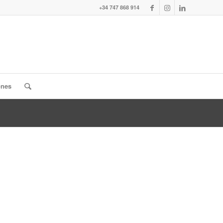
+34 747 868 914
ones