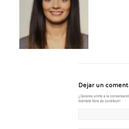
Dejar un coment
¿Quieres unirte a la conversaci
Siéntete libre de contribuir!