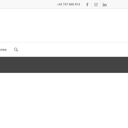
+34 747 868 914
ones