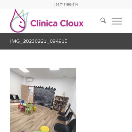
+34 747 868 914
IMG_20230221_094915