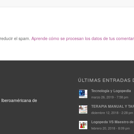
 reducir el spam.
Aprende cómo se procesan los datos de tus comentar
ÚLTIMAS ENTRADAS 
Tecnología y Logopedia
marzo 26, 2019 - 7:58 pm
e Iberoaméricana de
TERAPIA MANUAL Y TA
diciembre 12, 2018 - 2:28 pm
Logopeda VS Maestro de 
febrero 20, 2018 - 8:09 pm