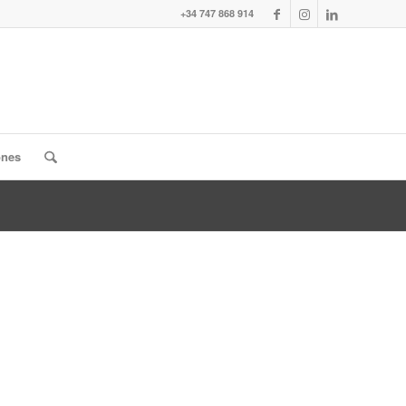
+34 747 868 914
ones