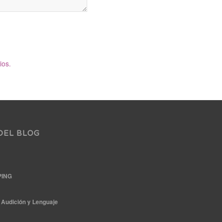
ios.
DEL BLOG
PING
Audición y Lenguaje