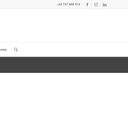
+34 747 868 914
ones