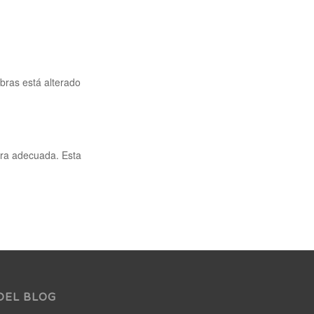
abras está alterado
era adecuada. Esta
DEL BLOG