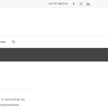
+34 747 868 914
ones
er o comunicar su
comprensivos.