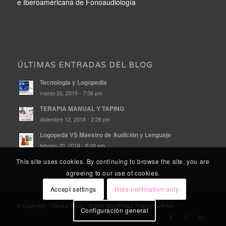
e Iberoaméricana de Fonoaudiología
ÚLTIMAS ENTRADAS DEL BLOG
Tecnología y Logopedia
marzo 26, 2019 - 7:58 pm
TERAPIA MANUAL Y TAPING
diciembre 12, 2018 - 2:28 pm
Logopeda VS Maestro de Audición y Lenguaje
febrero 20, 2018 - 8:09 pm
This site uses cookies. By continuing to browse the site, you are
agreeing to our use of cookies.
Accept settings
Hide notification only
© Copyright - Clínica Cloux -
Enfold WordPress Theme by Kriesi
Configuración general