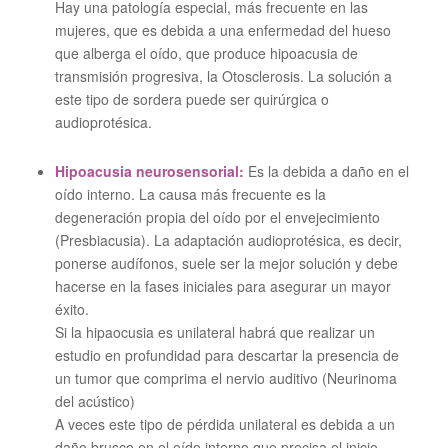
Hay una patología especial, más frecuente en las
mujeres, que es debida a una enfermedad del hueso
que alberga el oído, que produce hipoacusia de
transmisión progresiva, la Otosclerosis. La solución a
este tipo de sordera puede ser quirúrgica o
audioprotésica.
Hipoacusia neurosensorial:
Es la debida a daño en el
oído interno. La causa más frecuente es la
degeneración propia del oído por el envejecimiento
(Presbiacusia). La adaptación audioprotésica, es decir,
ponerse audífonos, suele ser la mejor solución y debe
hacerse en la fases iniciales para asegurar un mayor
éxito.
Si la hipaocusia es unilateral habrá que realizar un
estudio en profundidad para descartar la presencia de
un tumor que comprima el nervio auditivo (Neurinoma
del acústico)
A veces este tipo de pérdida unilateral es debida a un
daño brusco en el oído interno que precisa el inicio